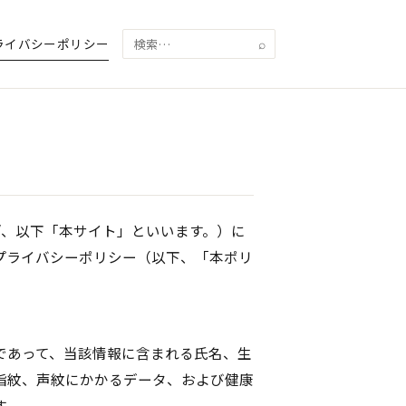
検
ライバシーポリシー
検
⌕
索
索:
y.biz/、以下「本サイト」といいます。）に
プライバシーポリシー（以下、「本ポリ
であって、当該情報に含まれる氏名、生
指紋、声紋にかかるデータ、および健康
す。